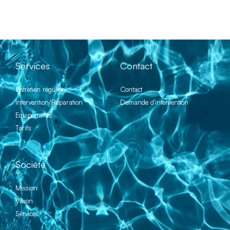
Services
Contact
Entretien régulier
Contact
Intervention/Réparation
Demande d'intervention
Equipements
Tarifs
Société
Mission
Vision
Services