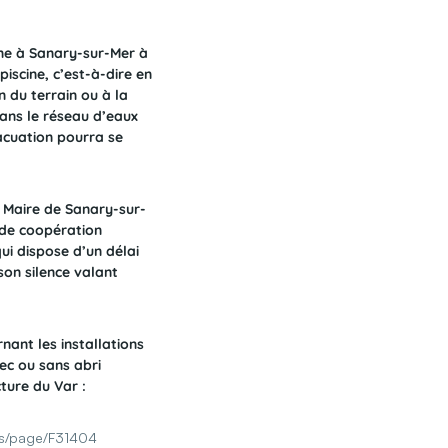
ine à Sanary-sur-Mer à
piscine, c’est-à-dire en
n du terrain ou à la
dans le réseau d’eaux
vacuation pourra se
u Maire de Sanary-sur-
 de coopération
i dispose d’un délai
on silence valant
nant les installations
vec ou sans abri
cture du Var :
ers/page/F31404