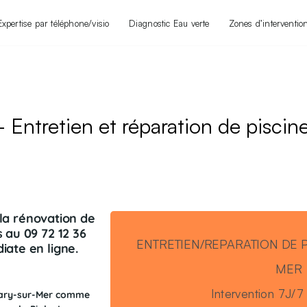
Expertise par téléphone/visio
Diagnostic Eau verte
Zones d’interventio
- Entretien et réparation de piscin
 la rénovation de
 au 09 72 12 36
ENTRETIEN/REPARATION DE P
ate en ligne.
MER
Intervention 7J/
anary-sur-Mer comme