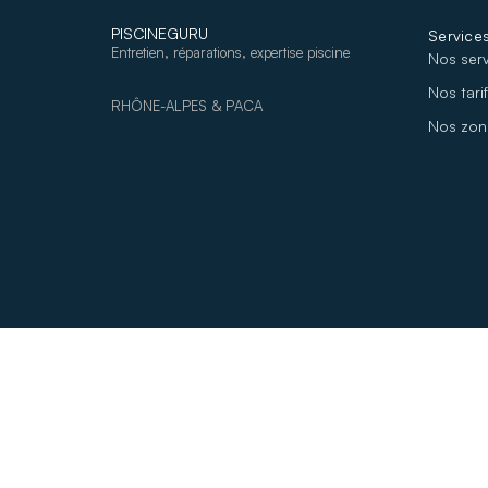
PISCINEGURU
Service
Entretien, réparations, expertise piscine
Nos ser
Nos tari
RHÔNE-ALPES & PACA
Nos zone