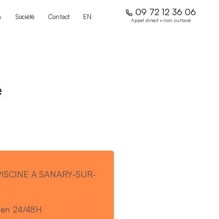
09 72 12 36 06
n
Société
Contact
EN
e
ISCINE A SANARY-SUR-
7 en 24/48H