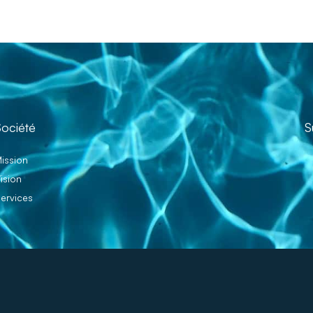
Société
S
ission
ision
ervices