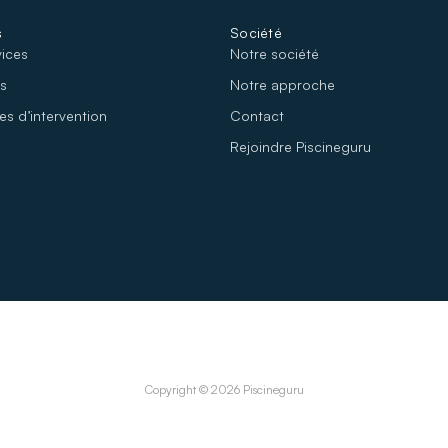
s
Société
vices
Notre société
fs
No
tre approche
s d’intervention
Contact
Rejoindre Piscineguru
Copyright © 2026 Piscineguru