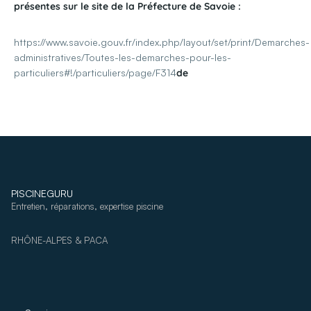
présentes sur le site de la Préfecture de Savoie :
https://www.savoie.gouv.fr/index.php/layout/set/print/Demarches-
administratives/Toutes-les-demarches-pour-les-
particuliers#!/particuliers/page/F314
de
PISCINEGURU
Entretien, réparations, expertise piscine
RHÔNE-ALPES & PACA