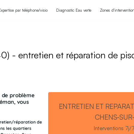
Expertise par téléphone/visio
Diagnostic Eau verte
Zones d’interventio
) - entretien et réparation de pis
es de problème
-Léman, vous
ENTRETIEN ET REPARAT
CHENS-SUR
tretien/réparation de
Interventions 7j
ans les quartiers