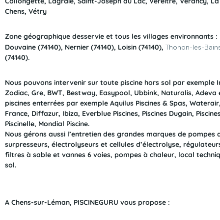
Collongette, Lagraie, Saint-Joseph du Lac, Véreitre, Vérancy, L
Chens, Vétry
Zone géographique desservie et tous les villages environnants : 
Douvaine (74140), Nernier (74140), Loisin (74140),
Thonon-les-Bain
(74140).
Nous pouvons intervenir sur toute piscine hors sol par exemple 
Zodiac, Gre, BWT, Bestway, Easypool, Ubbink, Naturalis, Adeva e
piscines enterrées par exemple Aquilus Piscines & Spas, Waterair,
France, Diffazur, Ibiza, Everblue Piscines, Piscines Dugain, Piscin
Piscinelle, Mondial Piscine.
Nous gérons aussi l’entretien des grandes marques de pompes de
surpresseurs, électrolyseurs et cellules d’électrolyse, régulateu
filtres à sable et vannes 6 voies, pompes à chaleur, local techni
sol.
A Chens-sur-Léman, PISCINEGURU vous propose :