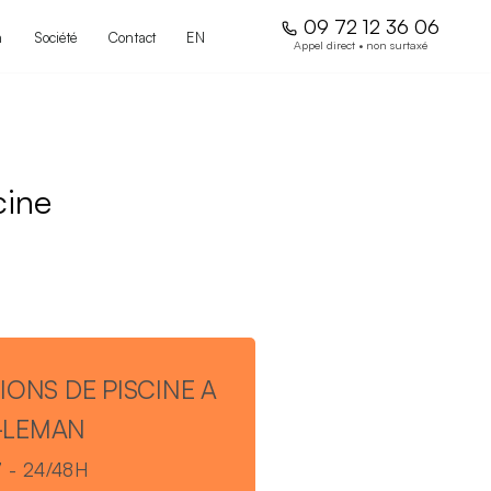
09 72 12 36 06
n
Société
Contact
EN
cine
IONS DE PISCINE A
-LEMAN
/7 - 24/48H