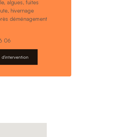
e, algues, fuites
ute, hivernage
après déménagement
36 06
d'intervention