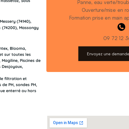
a Rassetaz, Sous
Panne, eau verte/troubl
Ouverture/mise en ro
Formation prise en main 
Messery (74140),
s
(74200), Massongy
09 72 12 
Intex, Blooma,
Envoyez une demande 
t sur toutes les
 Magiline, Piscines de
es Desjoyaux,
 filtration et
rs de PH, sondes PH,
que enterré ou hors